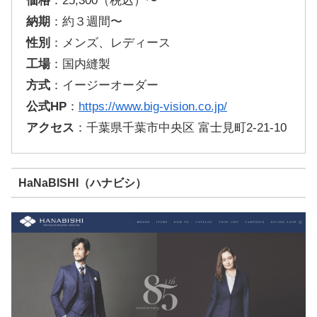
価格
：25,300（税込）〜
納期
：約３週間〜
性別
：メンズ、レディース
工場
：国内縫製
方式
：イージーオーダー
公式HP
：
https://www.big-vision.co.jp/
アクセス
：千葉県千葉市中央区 富士見町2-21-10
HaNaBISHI（ハナビシ）