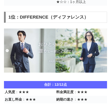
★☆☆：1ヶ月以上
1位：DIFFERENCE（ディファレンス）
合計：12/12点
人気度
：★★★
料金満足度
：★★★
お直し料金
：★★★
納期の速さ
：★★★