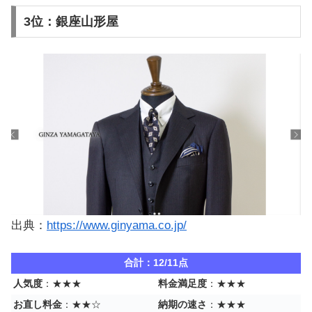
3位：銀座山形屋
出典：
https://www.ginyama.co.jp/
合計：12/11点
人気度
：★★★
料金満足度
：★★★
お直し料金
：★★☆
納期の速さ
：★★★