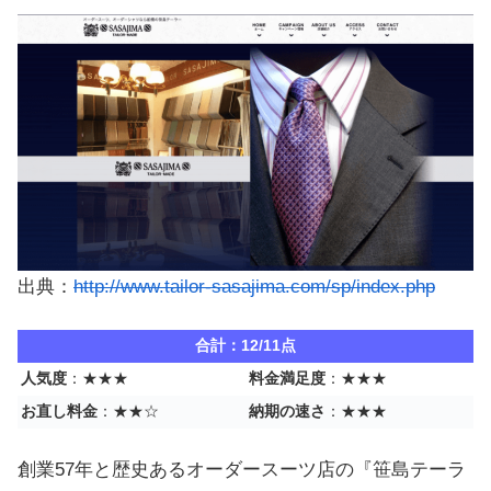
出典：
http://www.tailor-sasajima.com/sp/index.php
合計：12/11点
人気度
：★★★
料金満足度
：★★★
お直し料金
：★★☆
納期の速さ
：★★★
創業57年と歴史あるオーダースーツ店の『笹島テーラ