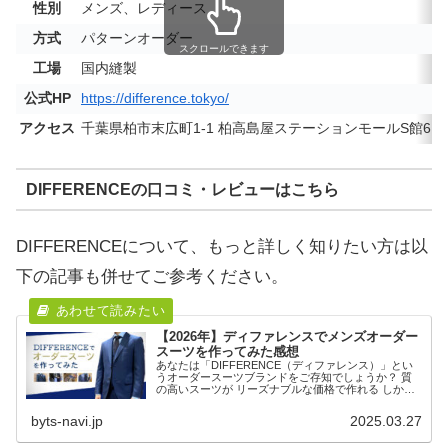
性別
メンズ、レディース
方式
パターンオーダー
スクロールできます
工場
国内縫製
公式HP
https://difference.tokyo/
アクセス
千葉県柏市末広町1-1 柏高島屋ステーションモールS館6
DIFFERENCEの口コミ・レビューはこちら
DIFFERENCEについて、もっと詳しく知りたい方は以
下の記事も併せてご参考ください。
【2026年】ディファレンスでメンズオーダー
スーツを作ってみた感想
あなたは「DIFFERENCE（ディファレンス）」とい
うオーダースーツブランドをご存知でしょうか？ 質
の高いスーツが リーズナブルな価格で作れる しかも
納期が早い！ そんな口コミがネット上に多く、気に
なったので実際に仕立ててみました。 本記...
byts-navi.jp
2025.03.27