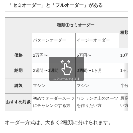
「セミオーダー」と「フルオーダー」がある
種類①セミオーダー
種類②
パターンオーダー
イージーオーダー
価格
2万円〜
5万円〜
10万
納期
2週間〜3週間
3週間〜1ヶ月
1ヶ月
スクロールできます
縫製
マシン
マシン
半分以
初めてオーダースーツ
ワンランク上のスーツ
最高の
おすすめ対象
にチャレンジする方
を作りたい方
い方
オーダー方式は、大きく2種類に分けられます。