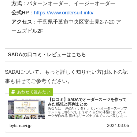
方式
：パターンオーダー、イージーオーダー
公式HP
：
https://www.ordersuit.info/
アクセス
：千葉県千葉市中央区富士見2-7-20 ア
ームズビル2F
SADAの口コミ・レビューはこちら
SADAについて、もっと詳しく知りたい方は以下の記
事も併せてご参考ください。
【口コミ】SADAでオーダースーツを作って
みた感想と評判まとめ
あなたは「SADA（サダ）」というオーダースーツブ
ランドをご存知でしょうか？ 自分の体型に合ったス
ーツが作れる 価格はリーズナブルでコスパ良し お仕
立て累計500万着突破の実績 そんな特徴に惹かれて、
今回は実際にスーツを仕立ててみました。 ...
byts-navi.jp
2024.03.05