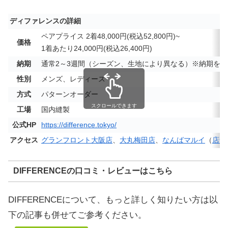
ディファレンスの詳細
ペアプライス 2着48,000円(税込52,800円)~
価格
1着あたり24,000円(税込26,400円)
納期
通常2～3週間（シーズン、生地により異なる）※納期を1
性別
メンズ、レディース
方式
パターンオーダー
スクロールできます
工場
国内縫製
公式HP
https://difference.tokyo/
アクセス
グランフロント大阪店
、
大丸梅田店
、
なんばマルイ
（
店舗
DIFFERENCEの口コミ・レビューはこちら
DIFFERENCEについて、もっと詳しく知りたい方は以
下の記事も併せてご参考ください。