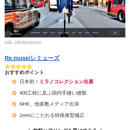
出典：http://re-muse.jp/
Re.muse/レミューズ
おすすめポイント
日本初！
ミラノコレクション出展
400工程に及ぶ国内手縫い縫製
NHK、他多数メディア出演
1mmにこだわる特殊体型補正