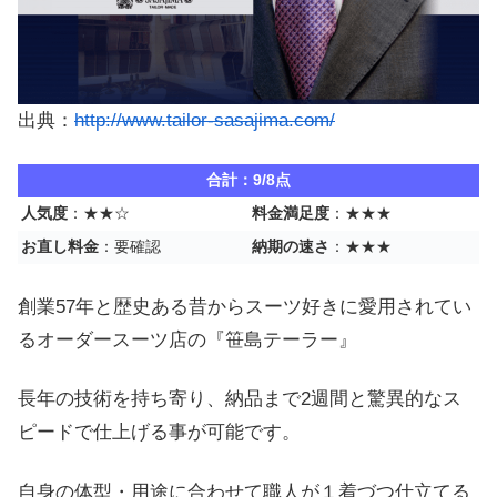
出典：
http://www.tailor-sasajima.com/
合計：9/8点
人気度
：★★☆
料金満足度
：★★★
お直し料金
：要確認
納期の速さ
：★★★
創業57年と歴史ある昔からスーツ好きに愛用されてい
るオーダースーツ店の『笹島テーラー』
長年の技術を持ち寄り、納品まで2週間と驚異的なス
ピードで仕上げる事が可能です。
自身の体型・用途に合わせて職人が１着づつ仕立てる