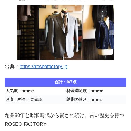
出典：
https://roseofactory.jp
合計：9/7点
人気度
：★★☆
料金満足度
：★★★
お直し料金
：要確認
納期の速さ
：★★☆
創業80年と昭和時代から愛され続け、古い歴史を持つ
ROSEO FACTORY。