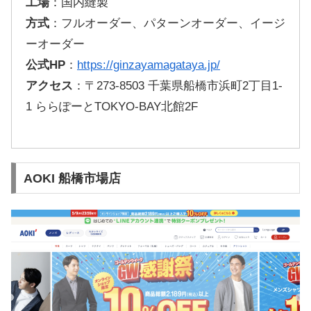
工場
：国内縫製
方式
：フルオーダー、パターンオーダー、イージ
ーオーダー
公式HP
：
https://ginzayamagataya.jp/
アクセス
：〒273-8503 千葉県船橋市浜町2丁目1-
1 ららぽーとTOKYO-BAY北館2F
AOKI 船橋市場店