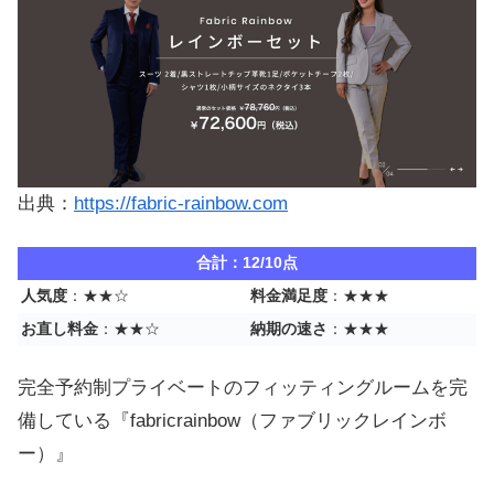
出典：
https://fabric-rainbow.com
合計：12/10点
人気度
：★★☆
料金満足度
：★★★
お直し料金
：★★☆
納期の速さ
：★★★
完全予約制プライベートのフィッティングルームを完
備している『fabricrainbow（ファブリックレインボ
ー）』