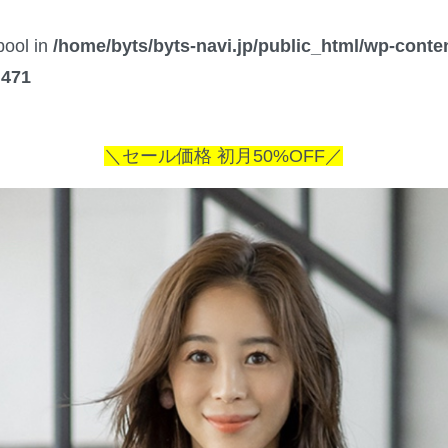
bool in
/home/byts/byts-navi.jp/public_html/wp-conte
e
471
＼セール価格 初月50%OFF／